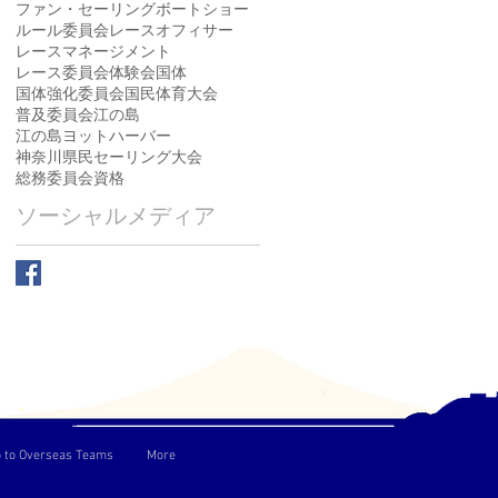
ファン・セーリング
ボートショー
ルール委員会
レースオフィサー
レースマネージメント
レース委員会
体験会
国体
国体強化委員会
国民体育大会
普及委員会
江の島
江の島ヨットハーバー
神奈川県民セーリング大会
総務委員会
資格
ソーシャルメディア
o to Overseas Teams
More