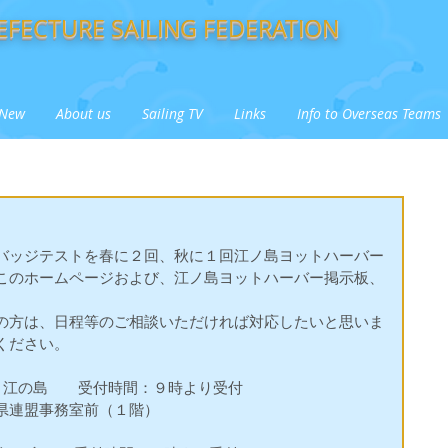
FECTURE SAILING FEDERATION
New
About us
Sailing TV
Links
Info to Overseas Teams
バッジテストを春に２回、秋に１回江ノ島ヨットハーバー
このホームページおよび、江ノ島ヨットハーバー掲示板、
の方は、日程等のご相談いただければ対応したいと思いま
ください。
所：江の島　　受付時間：９時より受付　  
県連盟事務室前（１階） 