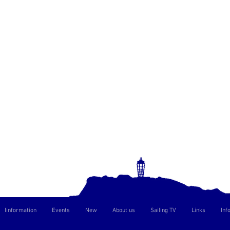
Iinformation
Events
New
About us
Sailing TV
Links
Inf