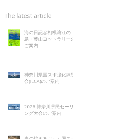
The latest article
海の日記念相模湾江の
島・葉山ヨットラリーの
ご案内
神奈川県国スポ強化練習
会(ILCA)のご案内
2026 神奈川県民セーリ
ング大会のご案内
青の煌きあおもり国スポ