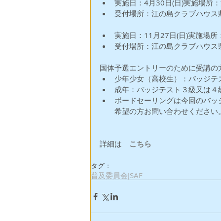
実施日：4月30日(日)実施場所
受付場所：江の島クラブハウス県
実施日：11月27日(日)実施場
受付場所：江の島クラブハウス
国体予選エントリーのために受講の方
少年少女（高校生）：バッジテス
成年：バッジテスト３級又は４級
ボードセーリングは今回のバッ
希望の方お問い合わせください。
詳細は　
こちら
タグ：
普及委員会
JSAF