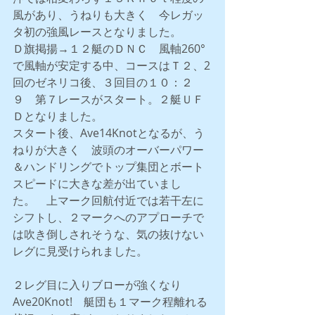
風があり、うねりも大きく　今レガッ
タ初の強風レースとなりました。
Ｄ旗掲揚→１２艇のＤＮＣ　風軸260°
で風軸が安定する中、コースはＴ２、2
回のゼネリコ後、３回目の１０：２
９　第７レースがスタート。２艇ＵＦ
Ｄとなりました。
スタート後、Ave14Knotとなるが、う
ねりが大きく　波頭のオーバーパワー
＆ハンドリングでトップ集団とボート
スピードに大きな差が出ていまし
た。　上マーク回航付近では若干左に
シフトし、２マークへのアプローチで
は吹き倒しされそうな、気の抜けない
レグに見受けられました。
２レグ目に入りブローが強くなり
Ave20Knot!　艇団も１マーク程離れる