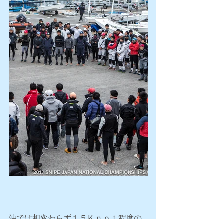
沖では相変わらず１５Ｋｎｏｔ程度の