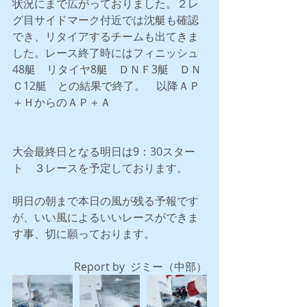
状況にまで広がっておりました。２レ
グ目サイドマーク付近では沈艇も確認
でき、リタイアするチームも出てきま
した。レース終了時にはフィニッシュ
48艇　リタイヤ8艇　ＤＮＦ3艇　ＤＮ
Ｃ12艇　との結果で終了。　以降ＡＰ
＋ＨからのＡＰ＋Ａ
大会最終日となる明日は9：30スター
ト　３レースを予定しております。
明日の朝まで本日の風が残る予報です
が、いい風によるいいレースができま
す事、切に願っております。
Report by  ジミー（中部）