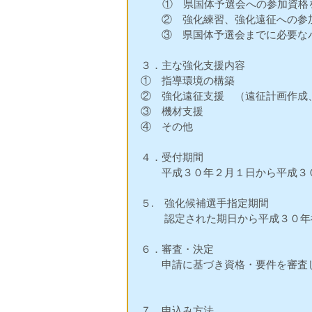
    　①　県国体予選会への参加
　　②　強化練習、強化遠征への参
　　③　県国体予選会までに必要な
３．主な強化支援内容
①　指導環境の構築
②　強化遠征支援　（遠征計画作成
③　機材支援
④　その他
４．受付期間
　　平成３０年２月１日から平成３
５.　強化候補選手指定期間
　　 認定された期日から平成３０
６．審査・決定
　　申請に基づき資格・要件を審査
７．申込み方法