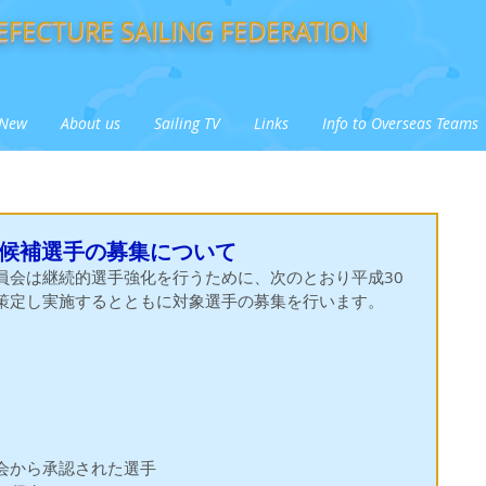
FECTURE SAILING FEDERATION
New
About us
Sailing TV
Links
Info to Overseas Teams
化候補選手の募集について
員会は継続的選手強化を行うために、次のとおり平成30
策定し実施するとともに対象選手の募集を行います。
会から承認された選手