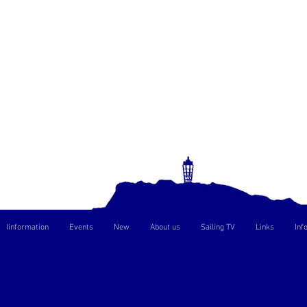
Iinformation
Events
New
About us
Sailing TV
Links
Inf