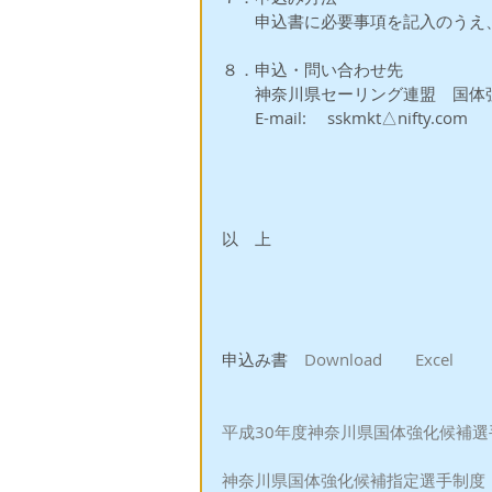
　　申込書に必要事項を記入のうえ、
８．申込・問い合わせ先
　　神奈川県セーリング連盟　国体
　　E-mail:　 sskmkt△nifty
以　上　　
申込み書　
Download　　Excel
平成30年度神奈川県国体強化候補選
神奈川県国体強化候補指定選手制度　