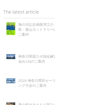
The latest article
海の日記念相模湾江の
島・葉山ヨットラリーの
ご案内
神奈川県国スポ強化練習
会(ILCA)のご案内
2026 神奈川県民セーリ
ング大会のご案内
青の煌きあおもり国スポ