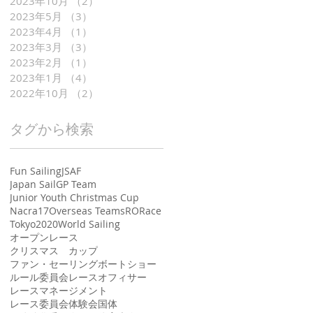
2023年10月
（2）
2件の記事
2023年5月
（3）
3件の記事
2023年4月
（1）
1件の記事
2023年3月
（3）
3件の記事
2023年2月
（1）
1件の記事
2023年1月
（4）
4件の記事
2022年10月
（2）
2件の記事
タグから検索
Fun Sailing
JSAF
Japan SailGP Team
Junior Youth Christmas Cup
Nacra17
Overseas Teams
RO
Race
Tokyo2020
World Sailing
オープンレース
クリスマス カップ
ファン・セーリング
ボートショー
ルール委員会
レースオフィサー
レースマネージメント
レース委員会
体験会
国体