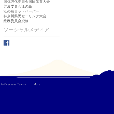
国体強化委員会
国民体育大会
普及委員会
江の島
江の島ヨットハーバー
神奈川県民セーリング大会
総務委員会
資格
ソーシャルメディア
o to Overseas Teams
More