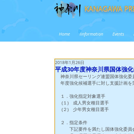
KANAGAWA PRE
Home
Iinformation
Events
2018年1月26日
平成30年度神奈川県国体強
神奈川県セーリング連盟国体強化委
年度強化候補選手に対し支援計画を
１．強化指定対象選手
 (１)　成人男女種目選手　
 (２)　少年男女種目選手　
２．指定条件
　　下記要件を満たし国体強化委員