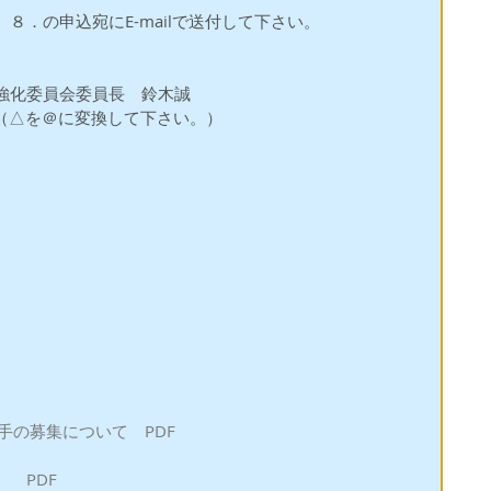
８．の申込宛にE-mailで送付して下さい。
強化委員会委員長　鈴木誠
.com　（△を＠に変換して下さい。）
手の募集について　PDF
　PDF