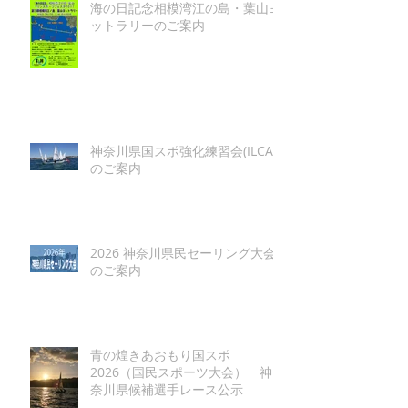
海の日記念相模湾江の島・葉山ヨ
ットラリーのご案内
神奈川県国スポ強化練習会(ILCA)
のご案内
2026 神奈川県民セーリング大会
のご案内
青の煌きあおもり国スポ
2026（国民スポーツ大会） 神
奈川県候補選手レース公示