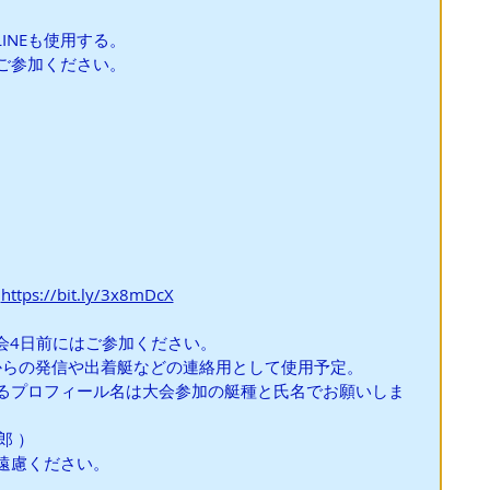
INEも使用する。
にご参加ください。
 
https://bit.ly/3x8mDcX
会4日前にはご参加ください。
ィからの発信や出着艇などの連絡用として使用予定。
するプロフィール名は大会参加の艇種と氏名でお願いしま
郎 ）
ご遠慮ください。