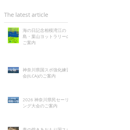
The latest article
海の日記念相模湾江の
島・葉山ヨットラリーの
ご案内
神奈川県国スポ強化練習
会(ILCA)のご案内
2026 神奈川県民セーリ
ング大会のご案内
青の煌きあおもり国スポ