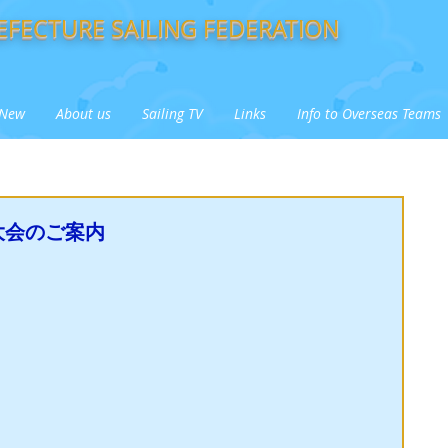
FECTURE SAILING FEDERATION
New
About us
Sailing TV
Links
Info to Overseas Teams
大会のご案内