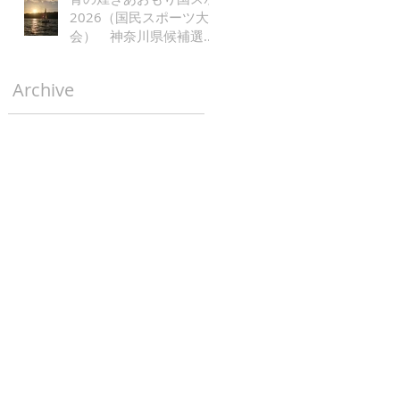
2026（国民スポーツ大
会） 神奈川県候補選手
レース公示
Archive