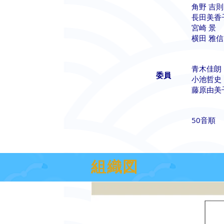
角野 吉
長田美香
宮崎 景
横田 雅
青木佳朗
委員
小池哲
藤原由
50音順
組織図