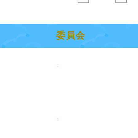
委員会
∵ 総務会計委員会
渉外・庶務
会計
大会会場、会議場等の申請
表彰等に関わる行政等の事務
江の島バース管理
∵ 普及委員会
バッヂテスト講習会、同管理