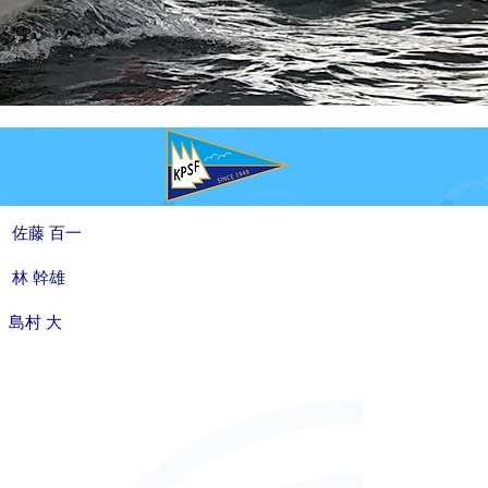
佐藤 百一
 林 幹雄
島村 大