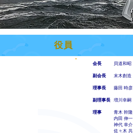
役員
会長
貝道和昭
副会長
末木創造
理事長
藤田 時彦
副理事長
増川幸嗣
理事
青木 幹
内田 伸
神代 幸
佐々木 