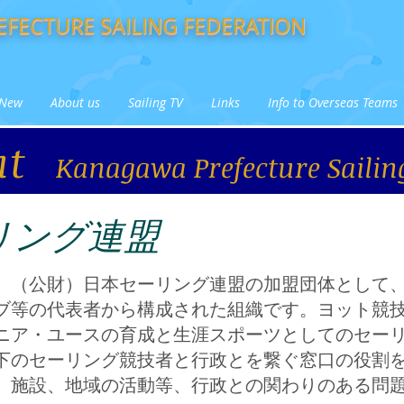
FECTURE SAILING FEDERATION
New
About us
Sailing TV
Links
Info to Overseas Teams
ut
Kanagawa Prefecture Sailin
リング連盟
、（公財）日本セーリング連盟の加盟団体として
ブ等の代表者から構成された組織です。ヨット競
ニア・ユースの育成と生涯スポーツとしてのセー
下のセーリング競技者と行政とを繋ぐ窓口の役割
、施設、地域の活動等、行政との関わりのある問