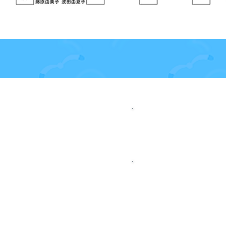
∵ ルール委員会
レースのジャッジ
ジャッジ講習会、
手続き等
∵ レースマネジ
レース運営全般
レース公示・帆走
共同主催・後援等
レースオフィサー
大会陸上業務全般