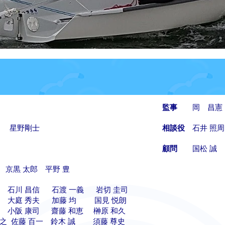
監事
岡 昌憲 
 星野剛士
相談役
石井 照周
顧問
国松 誠 
 京黒 太郎 平野 豊
隆 石川 昌信 石渡 一義 岩切 圭司
一 大庭 秀夫 加藤 均 国見 悦朗
介 小阪 康司 齋藤 和恵 榊原 和久
共之 佐藤 百一 鈴木 誠 須藤 尊史