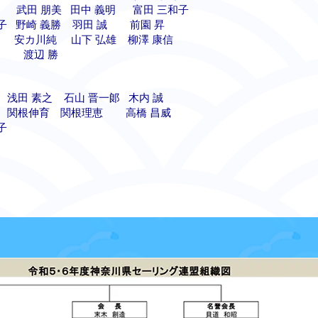
則 武田 朋美 田中 義明 富田 三和子
子 野崎 義勝 羽田 誠 前園 昇
 安カ川純 山下 弘雄 柳澤 康信
信 渡辺 勝
 浅田 素之 石山 晋一郞
木内 誠
史 関根伸育 関根理恵 高橋 昌威
美子