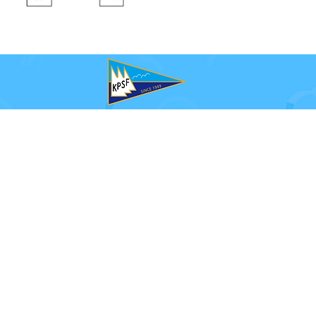
とアンパイア
同管理
メント委員会
指示書の作成
の申請受付
、同管理