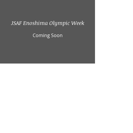
JSAF Enoshima Olympic Week
Coming Soon
Copyright © Kanagawa Prefecture Sailing
Federation. All Rights Reserved.