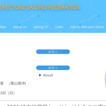
FECTURE SAILING FEDERATION
New
About us
Sailing TV
Links
Info to Overseas Teams
ボタン
ボタン
st
▶ Result
港 （葉山港沖)
23日（日）