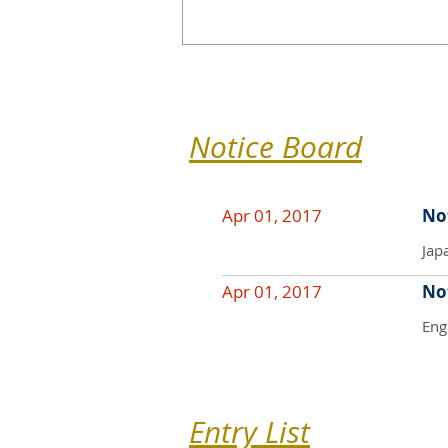
Notice Board
Apr 01, 2017
Not
Jap
Apr 01, 2017
Not
Eng
Entry List