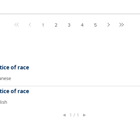
1
2
3
4
5
ice of race
anese
ice of race
lish
◄
1 / 1
►