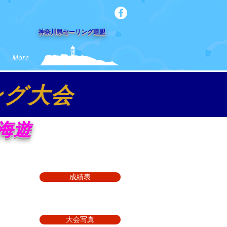
​神奈川県セーリング連盟
More
ング大会
海遊
成績表
大会写真