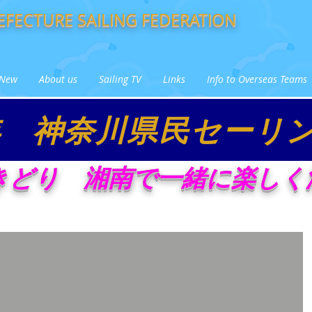
FECTURE SAILING FEDERATION
New
About us
Sailing TV
Links
Info to Overseas Teams
8年 神奈川県民セーリ
きどり 湘南で
一緒に楽しく