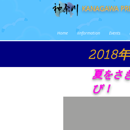
KANAGAWA PRE
Home
Iinformation
Events
201
夏をさ
び！