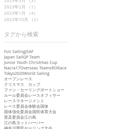
2023年3月
（3）
3件の記事
2023年2月
（1）
1件の記事
2023年1月
（4）
4件の記事
2022年10月
（2）
2件の記事
タグから検索
Fun Sailing
JSAF
Japan SailGP Team
Junior Youth Christmas Cup
Nacra17
Overseas Teams
RO
Race
Tokyo2020
World Sailing
オープンレース
クリスマス カップ
ファン・セーリング
ボートショー
ルール委員会
レースオフィサー
レースマネージメント
レース委員会
体験会
国体
国体強化委員会
国民体育大会
普及委員会
江の島
江の島ヨットハーバー
神奈川県民セーリング大会