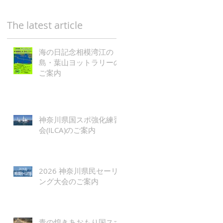
The latest article
海の日記念相模湾江の
島・葉山ヨットラリーの
ご案内
神奈川県国スポ強化練習
会(ILCA)のご案内
2026 神奈川県民セーリ
ング大会のご案内
青の煌きあおもり国スポ