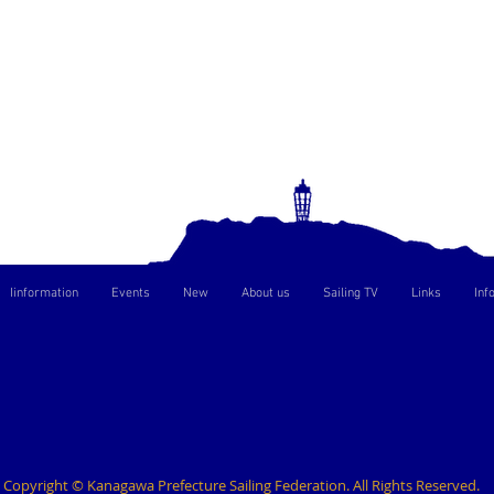
Iinformation
Events
New
About us
Sailing TV
Links
Inf
Copyright © Kanagawa Prefecture Sailing Federation. All Rights Reserved.