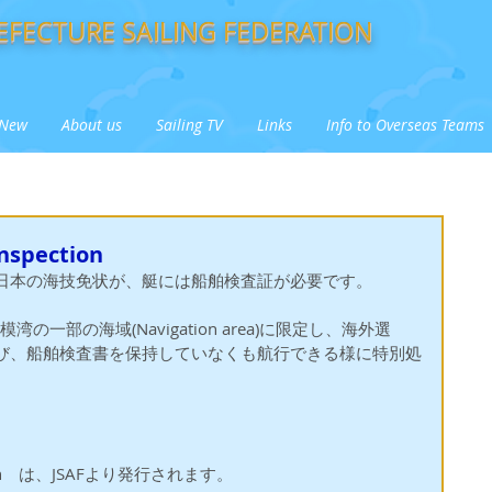
FECTURE SAILING FEDERATION
New
About us
Sailing TV
Links
Info to Overseas Teams
nspection
日本の海技免状が、艇には船舶検査証が必要です。
の一部の海域(Navigation area)に限定し、海外選
び、船舶検査書を保持していなくも航行できる様に特別処
spection　は、JSAFより発行されます。