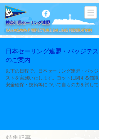
​神奈川県セーリング連盟
KANAGAWA PREFECTURE SAILING FEDERATION
日本セーリング連盟・バッジテスト
のご案内
以下の日程で、日本セーリング連盟・バッジテ
ストを実施いたします。ヨットに関する知識・
安全確保・技術等について自らの力を試してみ
たい方は、奮って参加してください。 １ 主
催 神奈川県セーリング連盟 ２ 日 程 令和６
年６月30日 (日) ３ 場 所 《受付場所》湘南
港...
特集記事