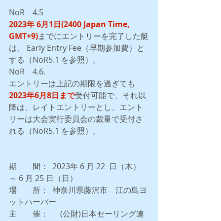
NoR　4.5  
2023年 6月1日(2400 Japan Time, 
GMT+9)
までにエントリーを完了した艇
は、 Early Entry Fee（早期参加費）と
する（NoR5.1 を参照）。
NoR　4.6. 
エントリーは上記の期限を過ぎても
2023年6月8日まで
受付可能で、それ以
降は、レイトエントリーとし、エント
リーは大会実行委員会の裁量で受付さ
れる（NoR5.1 を参照）。
期　　間：  2023年 6 月 22  日（木）
～ 6 月 25 日（日） 
場　　所：  神奈川県藤沢市　江の島ヨ
ットハーバー
主　　催：  　(公財)日本セーリング連