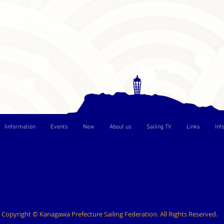
Iinformation
Events
New
About us
Sailing TV
Links
Inf
Copyright © Kanagawa Prefecture Sailing Federation. All Rights Reserved.