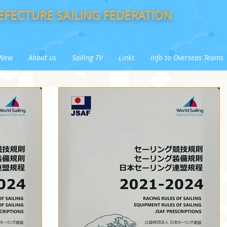
FECTURE SAILING FEDERATION
New
About us
Sailing TV
Links
Info to Overseas Teams