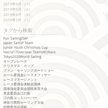
2019年9月
（1）
1件の記事
2019年5月
（2）
2件の記事
2019年4月
（3）
3件の記事
2019年3月
（1）
1件の記事
タグから検索
Fun Sailing
JSAF
Japan SailGP Team
Junior Youth Christmas Cup
Nacra17
Overseas Teams
RO
Race
Tokyo2020
World Sailing
オープンレース
クリスマス カップ
ファン・セーリング
ボートショー
ルール委員会
レースオフィサー
レースマネージメント
レース委員会
体験会
国体
国体強化委員会
国民体育大会
普及委員会
江の島
江の島ヨットハーバー
神奈川県民セーリング大会
総務委員会
資格