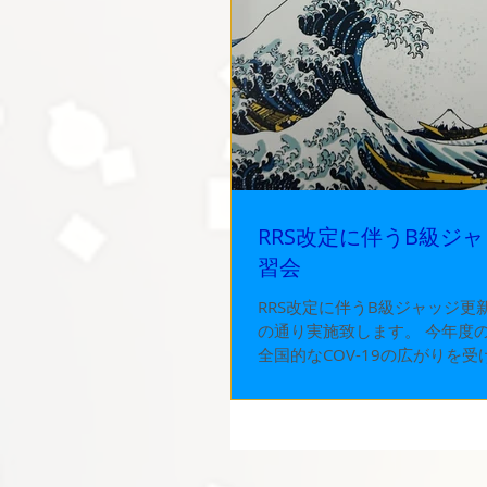
RRS改定に伴うB級ジ
習会
RRS改定に伴うB級ジャッジ更
の通り実施致します。 今年度
全国的なCOV-19の広がりを
ンサイト（会場集合型）講習に
インで講習を行う期日もありま
をお読みいただいたうえでお申
い。...