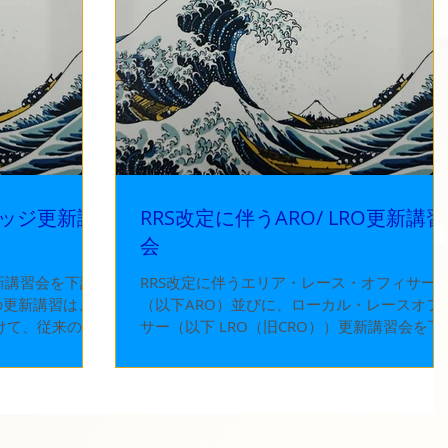
ャッジ更新講
RRS改定に伴うARO/ LRO更新講習
会
新講習会を下記
RRS改定に伴うエリア・レース・オフィサー
の更新講習は、
（以下ARO）並びに、ローカル・レースオフ
受けて、従来のオ
サー（以下 LRO（旧CRO））更新講習会を下
加えて、オンラ
記の通り実施致します。 今年度の更新講習
す。以下の情報
は、全国的なCOV-19の広がりを受けて、従来
し込みくださ
のオンサイト（会場集合型）講習に加えて、
ンラインで講習...