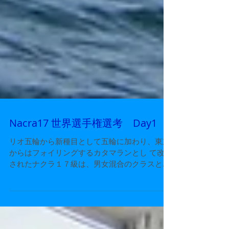
Nacra17 世界選手権選考 Day1
リオ五輪から新種目として五輪に加わり、東京
からはフォイリングするカタマランとし て改造
されたナクラ１７級は、男女混合のクラスとし
て日本でも活動が始まりました。リ オ前にクル