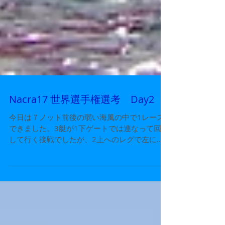
Nacra17 世界選手権選考 Day2
今日は７ノット前後の弱い海風の中で1レース
できました。3艇が1下ゲートでは連なって回航
して行く接戦でしたが、2上へのレグで左に大
きく展開した飯束・組がリードして、そのまま
トップでフィニッシュしました。村山・組が2
位ではいりましたが、1上付近でフォイルに藻
を引っ掛けてしまった...