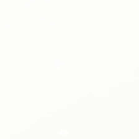
ま
離
ご
戻