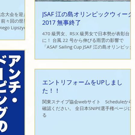
JSAF 江の島オリンピックウィーク
記念大会を迎え
2017 無事終了
ego Lipszyc選
470 級男女、RS:X 級男女で日本勢が表彰台
日してもらう運
に！ 台風 22 号から伸びる雨雲の影響で
「ASAF Sailing Cup JSAF 江の島オリンピック
ウィーク 2017」の最終日は強い雨の中で始
りました。午前中は台風本体がまだ関東から
れていたため、波浪はそれほど強く...
エントリフォームをUPしまし
た！！
関東スナイプ協会webサイト Scheduleから
確認ください。 全日本SNIPE選手権ページに
る