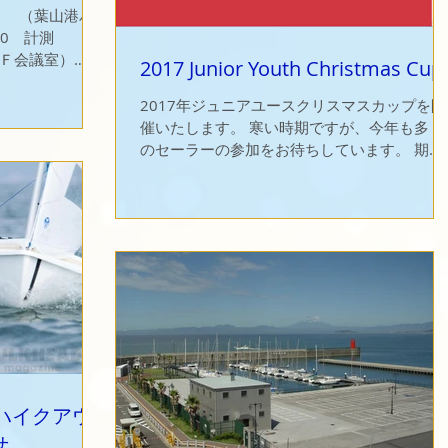
バ
30 計測 （セ
Ｆ会議室）
2017 Junior Youth Christmas Cup
特設テント）
開始とし、おお
2017年ジュニアユースクリスマスカップを開
。 詳しくは
催いたします。 寒い時期ですが、今年も多く
のセーラーの参加をお待ちしています。 期
間：平成 29 年 12月16日（土）～12月17日
（日） 場 所：神奈川県藤沢市 湘南港(江の島ヨ
ットハーバー沖) 競技種目： ...
e ハイクアウ
せ