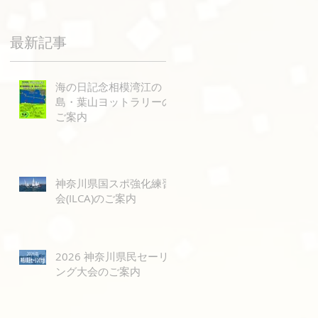
記
各
最新記事
。
約
海の日記念相模湾江の
島・葉山ヨットラリーの
ご案内
神奈川県国スポ強化練習
会(ILCA)のご案内
2026 神奈川県民セーリ
ング大会のご案内