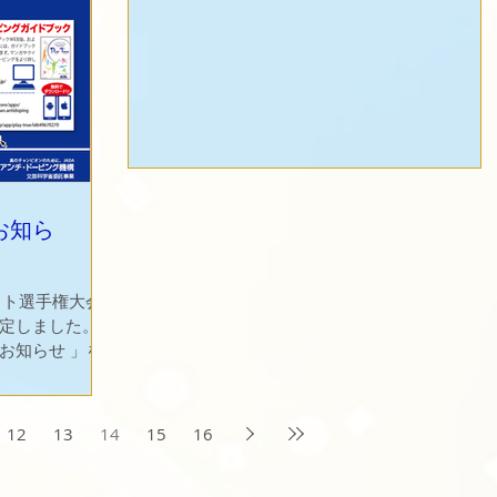
お知ら
ット選手権大会
定しました。
お知らせ 」を
コントロール
程に従って行わ
大会会場で行う
12
13
14
15
16