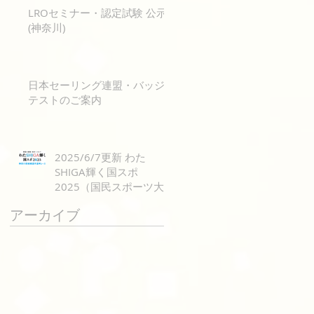
LROセミナー・認定試験 公示
(神奈川)
日本セーリング連盟・バッジ
・
テストのご案内
お
法
図
2025/6/7更新 わた
SHIGA輝く国スポ
2025（国民スポーツ大
会）神奈川県候補選手選
アーカイブ
考のご案内