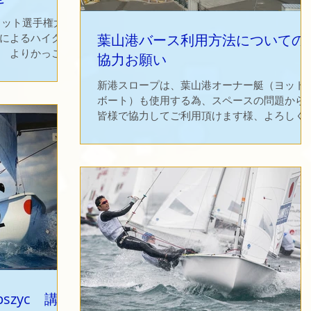
ヨット選手権大
によるハイクア
葉山港バース利用方法についての
 よりかっこい
協力お願い
テストです。
催された全日本
新港スロープは、葉山港オーナー艇（ヨット
ウト大賞に輝い
ボート）も使用する為、スペースの問題から
皆様で協力してご利用頂けます様、よろしく
願い致します。 注意事項は↓ ・バース利用方
についての協力お願い PDF ・葉山港の場内
面 PDF 全日本SNIPE選手権ページに戻る
Lipszyc 講習