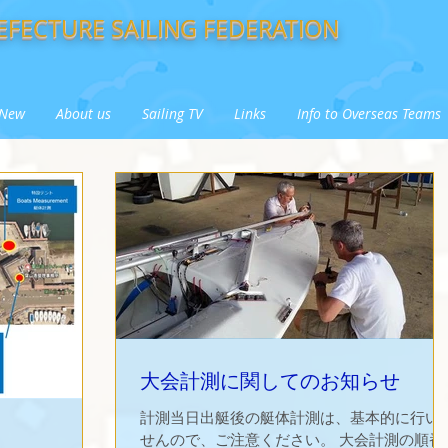
FECTURE SAILING FEDERATION
New
About us
Sailing TV
Links
Info to Overseas Teams
大会計測に関してのお知らせ
計測当日出艇後の艇体計測は、基本的に行い
せんので、ご注意ください。 大会計測の順番