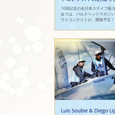
70回記念の全日本スナイプ級
会では、バルクヘッドマガジン
ウトコンテストが、開催予定！
いハイクアウトに投票するコン
写真は2012年鳥取県境港で開
スナイプ選手権で見事ハイクア
た 近藤康史／石川真...
Luis Soubie & Diego 