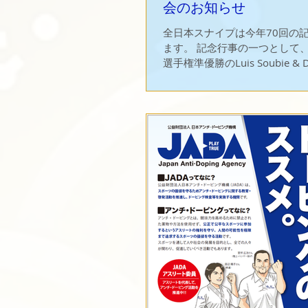
会のお知らせ
全日本スナイプは今年70回の
ます。 記念行事の一つとして、前々回の世界
選手権準優勝のLuis Soubie & Di
手を今大会に招待選手として来
びとなりました。 つきましては、大会直前の
11月11日(土)、12日(日)...