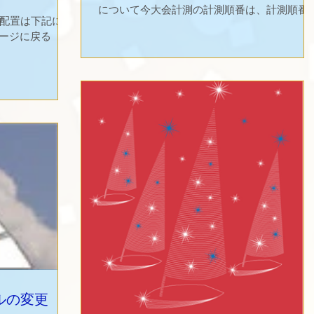
について今大会計測の計測順番は、計測順番
配置は下記にな
入用紙にセイルナンバーを記入することで、
ページに戻る
自の大会計測実施時間を決めることができる
時間はおよそ７分単位で区切られ、１4日は
40艇、１5日はや約...
ルの変更