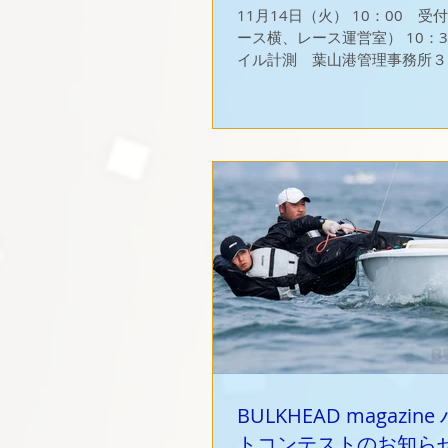
11月14日（火） 10：00 受付 （葉山港
ース横、レース運営室） 10：
イル計測 葉山港管理事務所３
（艇体計測 葉山港本港側 
受付・計測は、準備が出来次第
よそ上記の時間から開始される
→ こちら...
BULKHEAD magazin
トコンテストのお知ら